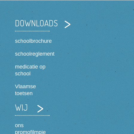
DOWNLOADS
schoolbrochure
schoolreglement
medicatie op
school
Vlaamse
toetsen
WIJ
ons
promofilmpje