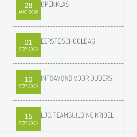
OPENKLAS
28
AUG 2026
EERSTE SCHOOLDAG
01
SEP 2026
INFOAVOND VOOR OUDERS
10
SEP 2026
LJ6: TEAMBUILDING KRIOEL
15
SEP 2026