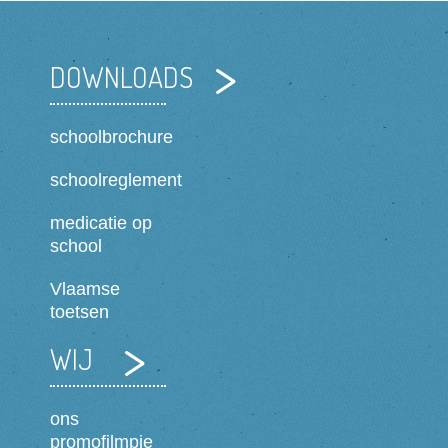
DOWNLOADS
schoolbrochure
schoolreglement
medicatie op
school
Vlaamse
toetsen
WIJ
ons
promofilmpje